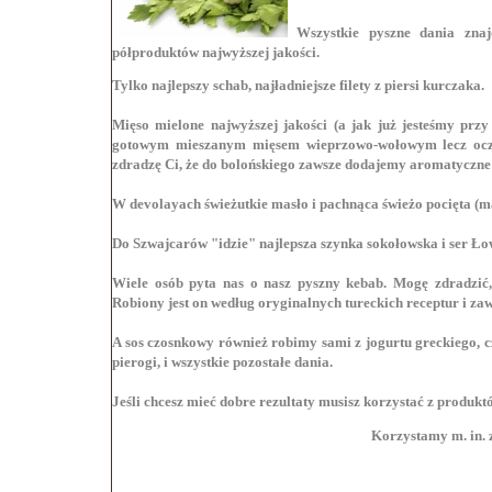
Wszystkie pyszne dania zna
półproduktów najwyższej jakości.
Tylko najlepszy schab, najładniejsze filety z piersi kurczaka.
Mięso mielone najwyższej jakości (a jak już jesteśmy prz
gotowym mieszanym mięsem wieprzowo-wołowym lecz oczy
zdradzę Ci, że do bolońskiego zawsze dodajemy aromatyczne w
W devolayach świeżutkie masło i pachnąca świeżo pocięta (m
Do Szwajcarów "idzie" najlepsza szynka sokołowska i ser Ło
Wiele osób pyta nas o nasz pyszny kebab. Mogę zdradzić
Robiony jest on według oryginalnych tureckich receptur i zaws
A sos czosnkowy również robimy sami z jogurtu greckiego, cz
pierogi, i wszystkie pozostałe dania.
Jeśli chcesz mieć dobre rezultaty musisz korzystać z produktó
Korzystamy m. in. 